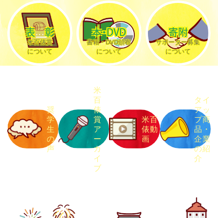
表彰
本・DVD
寄附
米百俵賞
書籍・DVD頒布
サポーター募集
について
について
について
米
百
タイ
奨
俵
アッ
学
賞
米百
プ商
生
ア
俵動
品
・
の
ー
画
企業
声
カ
の紹
イ
介
ブ