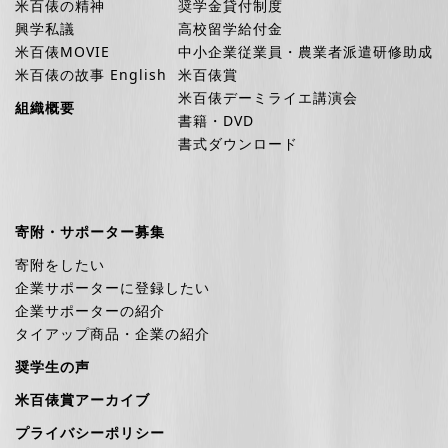
米百俵の精神
奨学金貸付制度
興学私議
高校留学給付金
米百俵MOVIE
中小企業従業員・農業者派遣研修助成
米百俵の故事 English
米百俵賞
米百俵デーミライエ講演会
組織概要
書籍・DVD
書式ダウンロード
寄附・サポーター募集
寄附をしたい
企業サポーターに登録したい
企業サポーターの紹介
タイアップ商品・企業の紹介
奨学生の声
米百俵賞アーカイブ
プライバシーポリシー