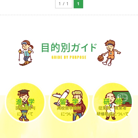
1 / 1
1
目的別ガイド
GUIDE BY PURPOSE
進学
留学
研修
奨学金貸与
高校留学給付
従業員・農業者
について
について
研修助成について