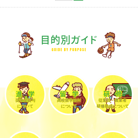
目的別ガイド
GUIDE BY PURPOSE
進学
留学
研修
奨学金貸与
高校留学給付
従業員・農業者
について
について
研修助成について