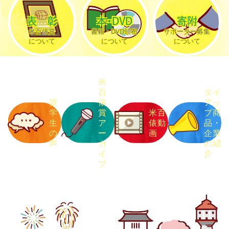
表彰
本・DVD
寄附
米百俵賞
書籍・DVD頒布
サポーター募集
について
について
について
米
百
タイ
奨
俵
アッ
学
賞
米百
プ商
生
ア
俵動
品
・
の
ー
画
企業
声
カ
の紹
イ
介
ブ