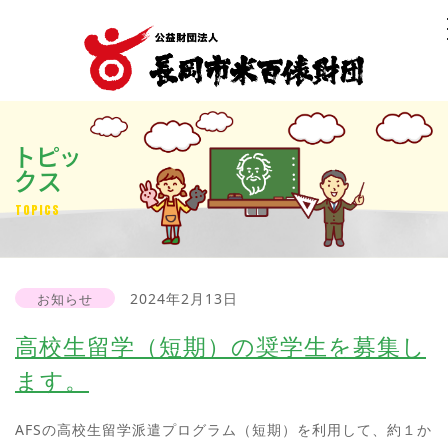
トピッ
クス
TOPICS
2024年2月13日
お知らせ
高校生留学（短期）の奨学生を募集し
ます。
AFSの高校生留学派遣プログラム（短期）を利用して、約１か