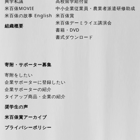
興学私議
高校留学給付金
米百俵MOVIE
中小企業従業員・農業者派遣研修助成
米百俵の故事 English
米百俵賞
米百俵デーミライエ講演会
組織概要
書籍・DVD
書式ダウンロード
寄附・サポーター募集
寄附をしたい
企業サポーターに登録したい
企業サポーターの紹介
タイアップ商品・企業の紹介
奨学生の声
米百俵賞アーカイブ
プライバシーポリシー