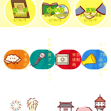
表彰
本・DVD
寄附
米百俵賞
書籍・DVD頒布
サポーター募集
について
について
について
米
百
タイ
奨
俵
アッ
学
賞
米百
プ商
生
ア
俵動
品
・
の
ー
画
企業
声
カ
の紹
イ
介
ブ