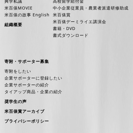
興学私議
高校留学給付金
米百俵MOVIE
中小企業従業員・農業者派遣研修助成
米百俵の故事 English
米百俵賞
米百俵デーミライエ講演会
組織概要
書籍・DVD
書式ダウンロード
寄附・サポーター募集
寄附をしたい
企業サポーターに登録したい
企業サポーターの紹介
タイアップ商品・企業の紹介
奨学生の声
米百俵賞アーカイブ
プライバシーポリシー