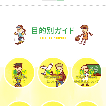
目的別ガイド
GUIDE BY PURPOSE
進学
留学
研修
奨学金貸与
高校留学給付
従業員・農業者
について
について
研修助成について